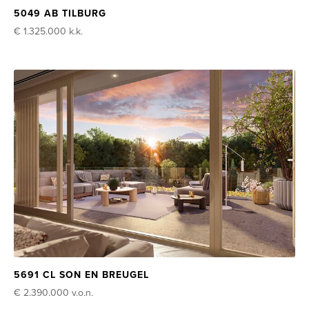
5049 AB TILBURG
€ 1.325.000
k.k.
5691 CL SON EN BREUGEL
€ 2.390.000
v.o.n.