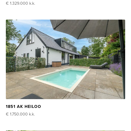
€ 1.329.000
k.k.
1851 AK HEILOO
€ 1.750.000
k.k.