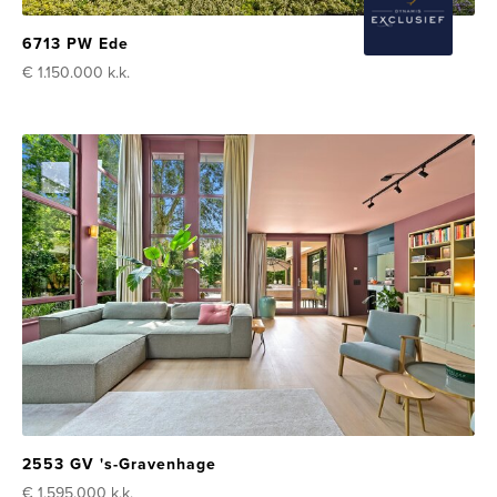
6713 PW Ede
€ 1.150.000
k.k.
2553 GV 's-Gravenhage
€ 1.595.000
k.k.