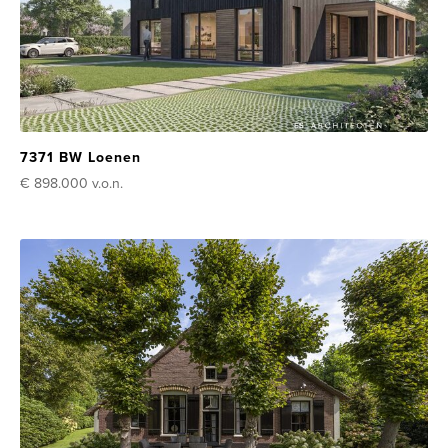
7371 BW Loenen
€ 898.000
v.o.n.