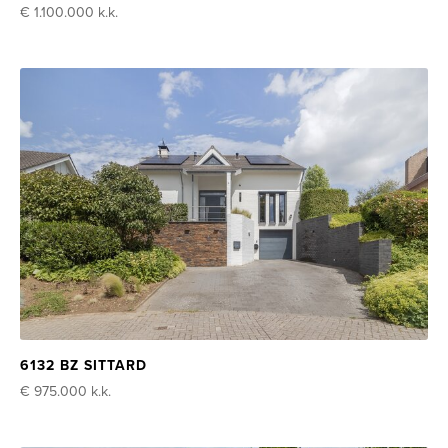
€ 1.100.000
k.k.
6132 BZ SITTARD
€ 975.000
k.k.