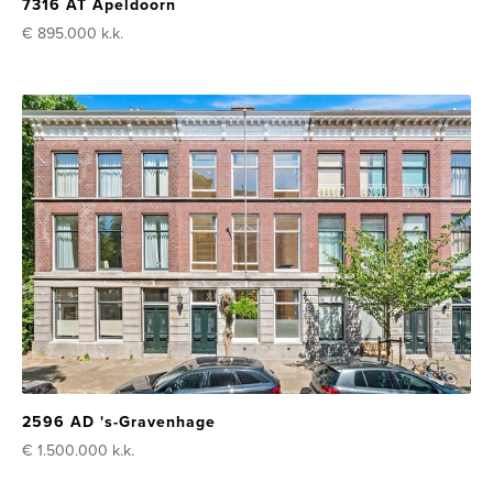
7316 AT Apeldoorn
€ 895.000
k.k.
2596 AD 's-Gravenhage
€ 1.500.000
k.k.