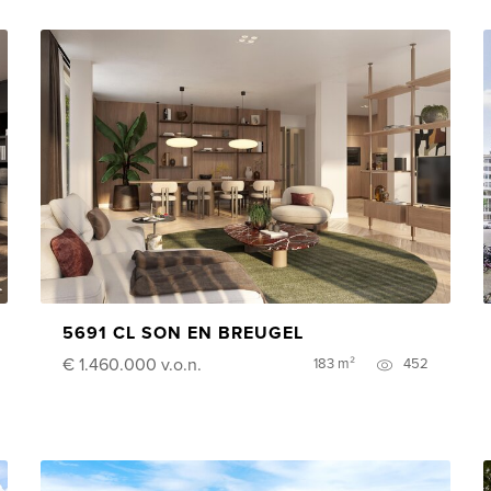
5691 CL SON EN BREUGEL
€ 1.460.000
v.o.n.
183 m²
452