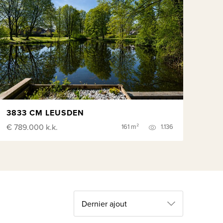
3833 CM LEUSDEN
€ 789.000
k.k.
161 m²
1.136
Dernier ajout