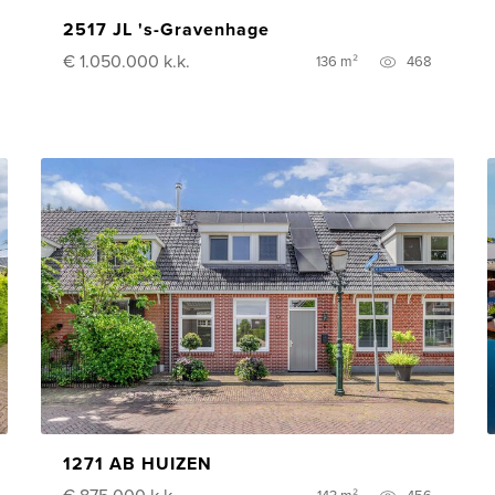
2517 JL 's-Gravenhage
€ 1.050.000
k.k.
136 m²
468
1271 AB HUIZEN