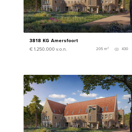
3818 KG Amersfoort
€ 1.250.000
v.o.n.
205 m²
430