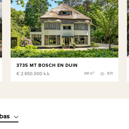
3735 MT BOSCH EN DUIN
€ 2.650.000
k.k.
341 m²
831
-bas