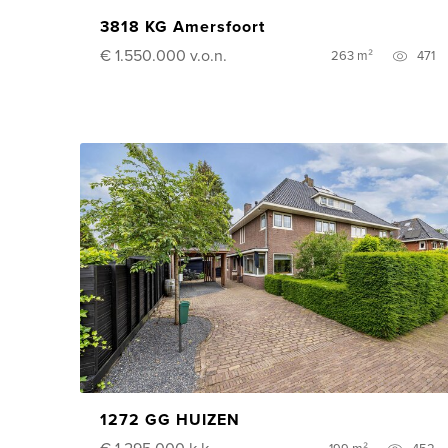
3818 KG Amersfoort
€ 1.550.000
v.o.n.
263 m²
471
1272 GG HUIZEN