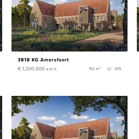
3818 KG Amersfoort
€ 1.200.000
v.o.n.
192 m²
439