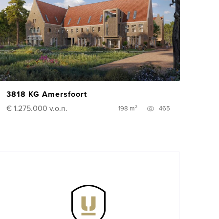
3818 KG Amersfoort
€ 1.275.000
v.o.n.
198 m²
465