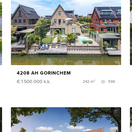
4208 AH GORINCHEM
€ 1.500.000
k.k.
242 m²
596