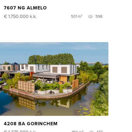
7607 NG ALMELO
€ 1.750.000
k.k.
501 m²
598
4208 BA GORINCHEM