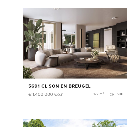
5691 CL SON EN BREUGEL
€ 1.400.000
v.o.n.
177 m²
500