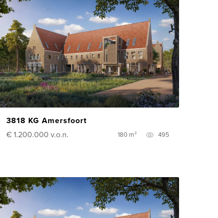
3818 KG Amersfoort
€ 1.200.000
v.o.n.
180 m²
495