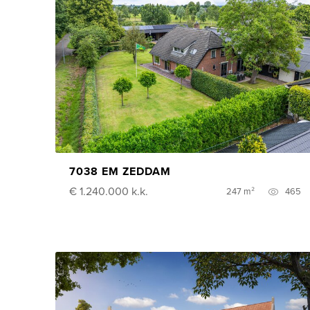
7038 EM ZEDDAM
€ 1.240.000
k.k.
247 m²
465