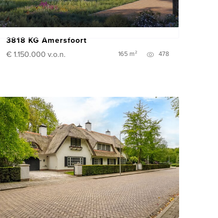
3818 KG Amersfoort
€ 1.150.000
v.o.n.
165 m²
478