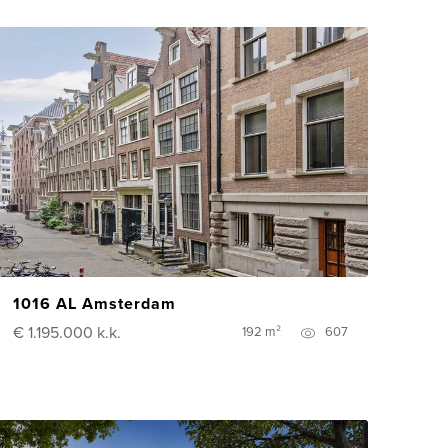
1016 AL Amsterdam
€ 1.195.000
k.k.
192 m²
607