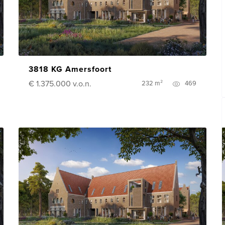
3818 KG Amersfoort
€ 1.375.000
v.o.n.
232 m²
469