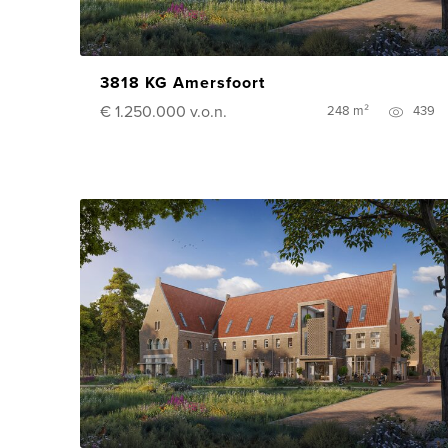
3818 KG Amersfoort
€ 1.250.000
v.o.n.
248 m²
439