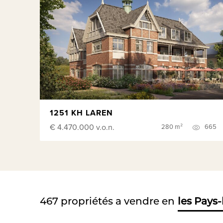
1251 KH LAREN
€ 4.470.000
v.o.n.
280 m²
665
467
propriétés a vendre en
les Pays