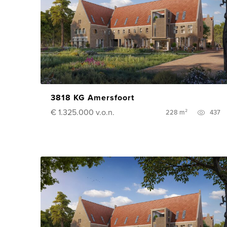
3818 KG Amersfoort
€ 1.325.000
v.o.n.
228 m²
437