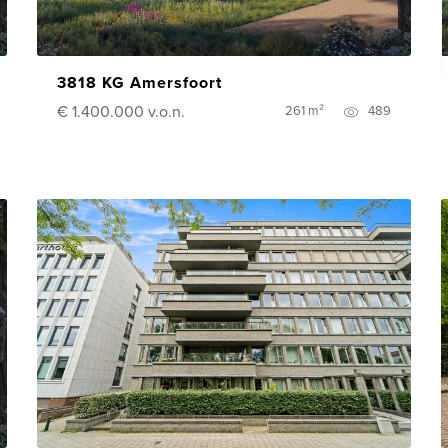
3818 KG Amersfoort
€ 1.400.000
v.o.n.
261 m²
489