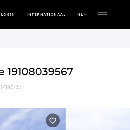
LOGIN
INTERNATIONAAL
NL
ie 19108039567
M110727