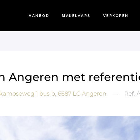
AANBOD
MAKELAARS
VERKOPEN
 in Angeren met referent
kampseweg 1 bus b,
6687 LC
Angeren
—
Ref.
A