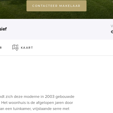
CONTACTEER MAKELAAR
V
ief
€
R
KAART
vindt zich deze moderne in 2003 gebouwde
. Het woonhuis is de afgelopen jaren door
n een tuinkamer, vrijstaande serre met