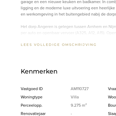
garage en een nieuwe keuken en badkamer. In combin
ligging en de moderne luxe uitvoering een heerlijke
en werkomgeving in het buitengebied nabij de dorp
Het dorp Angeren is gelegen tussen Arnhem en Nijm
per auto en openbaar vervoer (A325, A12, A15). Ope
cultuurhuis/sportcentrum, de basisschool, de super
LEES VOLLEDIGE OMSCHRIJVING
afstand.
WONING (Rietkampseweg 1b)
Sfeervol en uniek gelegen traditioneel in 2003 geb
Kenmerken
met fraai aangelegde rondom gelegen tuin met een o
een royaal perceel van circa 2000 m2.
Vastgoed ID
AM110727
Vraa
INDELING
Woningtype
Villa
Woo
Begane grond:
Perceelopp.
9.275 m²
Bou
Entree, royale hal voorzien van moderne plavuizen vl
toegang naar de moderne luxe toiletruimte met font
Renovatiejaar
-
Sla