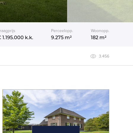
raagprijs
Perceelopp.
Woonopp.
 1.195.000
k.k.
9.275 m²
182 m²
3.456