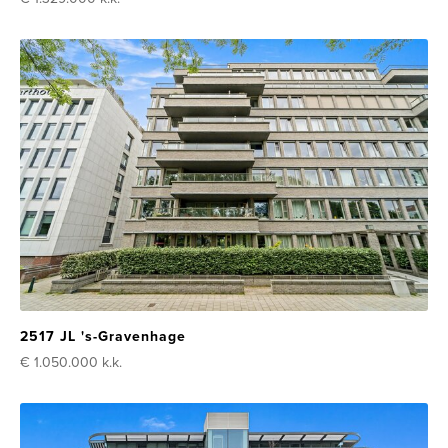
2517 JL 's-Gravenhage
€ 1.050.000
k.k.