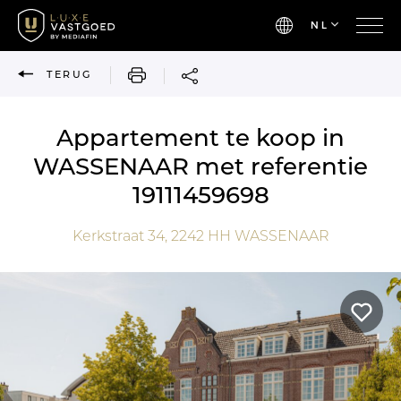
NL
AFDRUKKEN
TERUG
Appartement te koop in
WASSENAAR met referentie
19111459698
Kerkstraat 34,
2242 HH
WASSENAAR