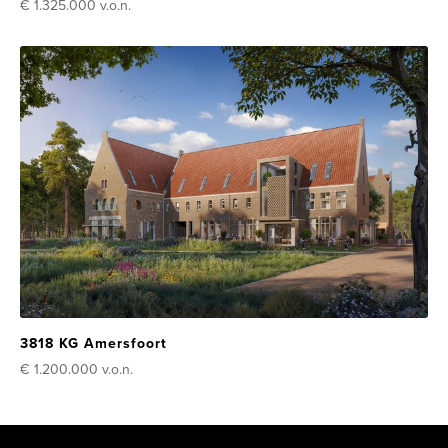
€ 1.325.000
v.o.n.
3818 KG Amersfoort
€ 1.200.000
v.o.n.