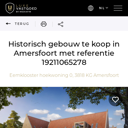
NL
AFDRUKKEN
TERUG
Historisch gebouw te koop in
Amersfoort met referentie
19211065278
Eemklooster hoekwoning 0,
3818 KG
Amersfoort