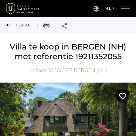
NL
AFDRUKKEN
TERUG
Villa te koop in BERGEN (NH)
met referentie 19211352055
Hoflaan 15,
1861 CP
BERGEN (NH)