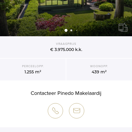
VRAAGPRIJS
€ 3.975.000
k.k.
PERCEELOPP.
WOONOPP.
1.255 m²
439 m²
Contacteer Pinedo Makelaardij