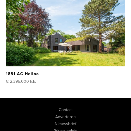
1851 AC Heiloo
€ 2.395.000
k.k.
Contact
Adverteren
Nieuwsbrief
Privacybeleid