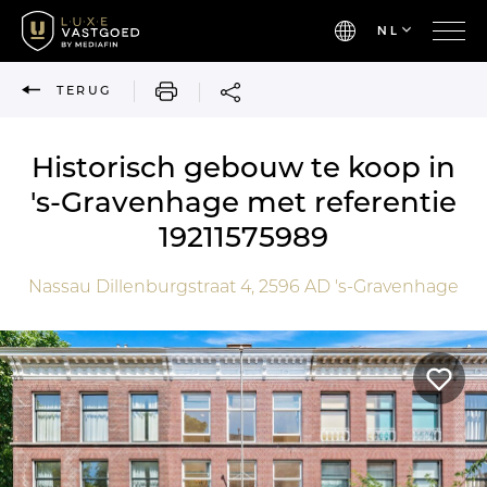
NL
AFDRUKKEN
TERUG
Historisch gebouw te koop in
's-Gravenhage met referentie
19211575989
Nassau Dillenburgstraat 4,
2596 AD
's-Gravenhage