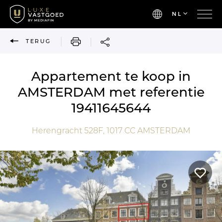
NL
AFDRUKKEN
TERUG
Appartement te koop in
AMSTERDAM met referentie
19411645644
Herengracht 528F,
1017 CC
AMSTERDAM