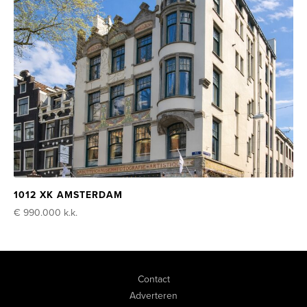
1012 XK AMSTERDAM
€ 990.000
k.k.
Contact
Adverteren