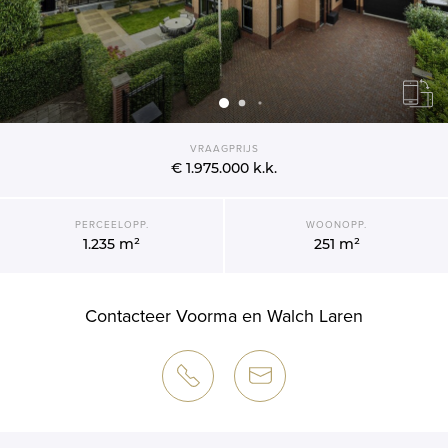
VRAAGPRIJS
€ 1.975.000
k.k.
PERCEELOPP.
WOONOPP.
1.235 m²
251 m²
Contacteer Voorma en Walch Laren