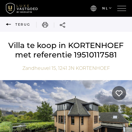
NL
AFDRUKKEN
TERUG
Villa te koop in KORTENHOEF
met referentie 19510117581
Zandheuvel 15,
1241 JN
KORTENHOEF