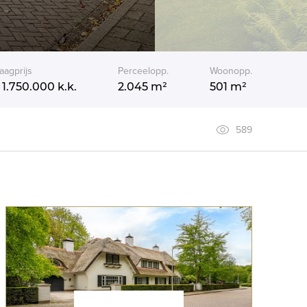
aagprijs
Perceelopp.
Woonopp.
 1.750.000
k.k.
2.045 m²
501 m²
589