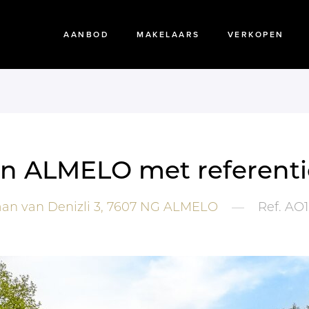
AANBOD
MAKELAARS
VERKOPEN
 in ALMELO met referent
an van Denizli 3,
7607 NG
ALMELO
—
Ref.
AO1