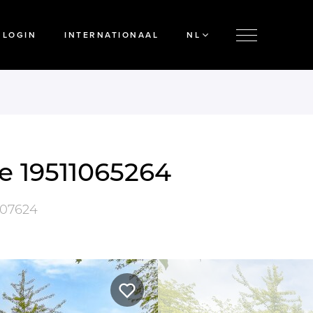
LOGIN
INTERNATIONAAL
NL
ie 19511065264
07624