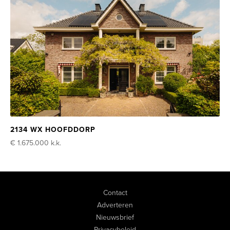
2134 WX HOOFDDORP
€ 1.675.000
k.k.
Contact
Adverteren
Nieuwsbrief
Privacybeleid