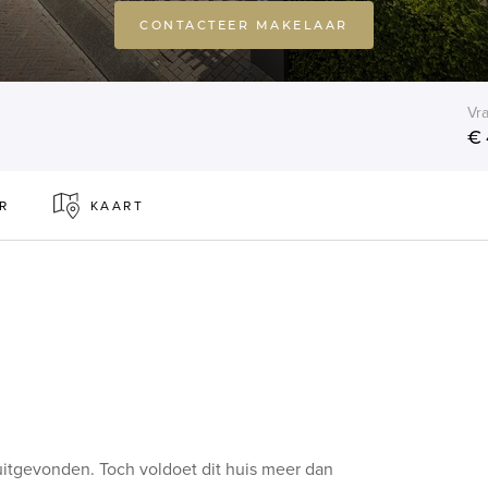
CONTACTEER MAKELAAR
Vra
€ 
R
KAART
i uitgevonden. Toch voldoet dit huis meer dan