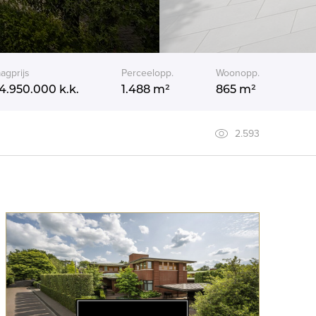
agprijs
Perceelopp.
Woonopp.
4.950.000
k.k.
1.488 m²
865 m²
2.593