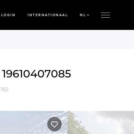
LOGIN
INTERNATIONAAL
NL
e 19610407085
761