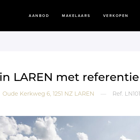
AANBOD
MAKELAARS
VERKOPEN
p in LAREN met referenti
Oude Kerkweg 6,
1251 NZ
LAREN
—
Ref.
LN101