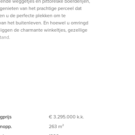
ende weggetjes en pittoreske boerderijen,
genieten van het prachtige perceel dat
den u de perfecte plekken om te
 van het buitenleven. En hoewel u omringd
liggen de charmante winkeltjes, gezellige
tand.
 garderobe en toilet. Sfeervolle woonkamer
de keuken en openslaande deuren naar de
se inbouwapparatuur, plavuizenvloer,
n naar de tuin. Vanuit de hal is de zeer
age toegang tot de technische ruimte.
t vaste kast, eerste ruime slaapkamer met
ele wastafel, inloop douche, ligbad, bidet
aapkamer met dakkapel en trap naar zolder.
gprijs
€ 3.295.000
k.k.
stee en badkamer voorzien van dubbele
nopp.
263 m²