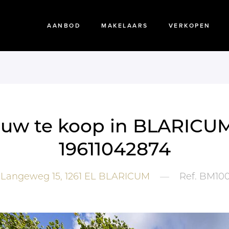
AANBOD
MAKELAARS
VERKOPEN
ouw te koop in BLARICUM
19611042874
Langeweg 15,
1261 EL
BLARICUM
—
Ref.
BM100