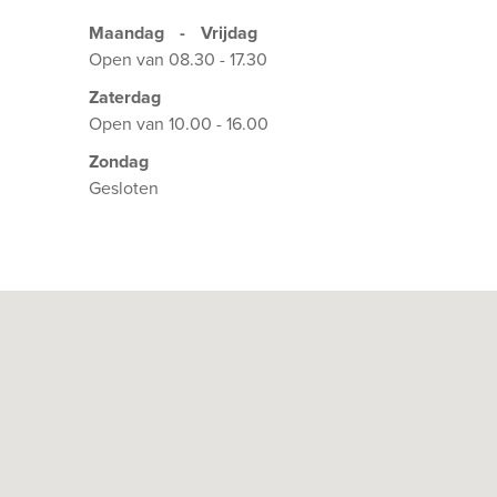
Maandag
-
Vrijdag
Oplevering: in overleg
Open van 08.30 - 17.30
Zaterdag
Voor een bezichtiging van deze charmante vrijstaa
Open van 10.00 - 16.00
met Bart Lammerts, NVM Makelaar van ons makelaars
eigen NVM Aankoop makelaar mee te nemen.
Zondag
Gesloten