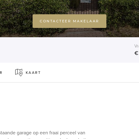
CONTACTEER MAKELAAR
Vr
€
R
KAART
staande garage op een fraai perceel van