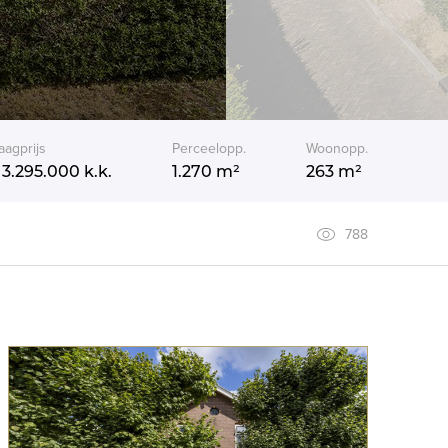
aagprijs
Perceelopp.
Woonopp.
 3.295.000
k.k.
1.270 m²
263 m²
788