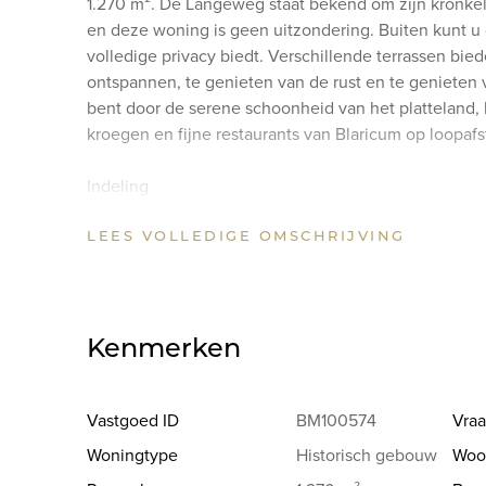
1.270 m². De Langeweg staat bekend om zijn kronkel
en deze woning is geen uitzondering. Buiten kunt u 
volledige privacy biedt. Verschillende terrassen bie
ontspannen, te genieten van de rust en te genieten
bent door de serene schoonheid van het platteland, 
kroegen en fijne restaurants van Blaricum op loopafs
Indeling
Begane grond: entree, zeer royale ontvangst hal met
LEES VOLLEDIGE OMSCHRIJVING
met open haard, houtenvloer, dubbele deuren naar 
tuin. Gezellige woonkeuken met kookeiland en diver
gashaard, toegang tot de kelder en openslaande deure
royale garage (voorheen stal) bereikbaar. Via de gar
Kenmerken
Eerste verdieping: via overloop met vide naar hal me
trap naar zolder en Frans balkon, badkamer met dubb
en toilet. Tweede slaapkamer met dakkapel, derde sl
Vastgoed ID
BM100574
Vraa
Master bedroom met open haard, vaste kasten, bed
Woningtype
Historisch gebouw
Woo
wastafel, inloop douche, ligbad, bidet en toilet.