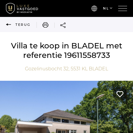
NL
AFDRUKKEN
TERUG
Villa te koop in BLADEL met
referentie 19611558733
Gozelinusbocht 32,
5531 KL
BLADEL