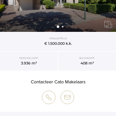
VRAAGPRIJS
€ 1.500.000
k.k.
PERCEELOPP.
WOONOPP.
3.936 m²
408 m²
Contacteer Cato Makelaars