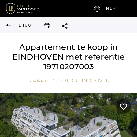
NL
AFDRUKKEN
TERUG
Appartement te koop in
EINDHOVEN met referentie
19710207003
Javalaan 115,
5631 DB
EINDHOVEN