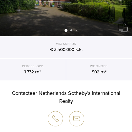
VRAAGPRIJS
€ 3.400.000
k.k.
PERCEELOPP.
WOONOPP.
1.732 m²
502 m²
Contacteer Netherlands Sotheby's International
Realty