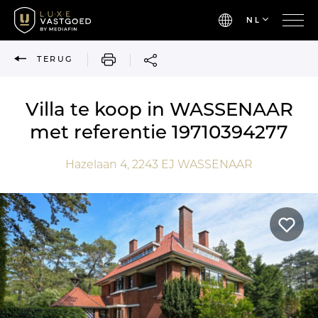
NL
AFDRUKKEN
TERUG
Villa te koop in WASSENAAR
met referentie 19710394277
Hazelaan 4,
2243 EJ
WASSENAAR