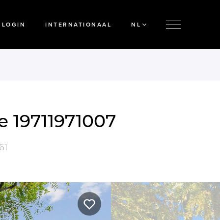
LOGIN
INTERNATIONAAL
NL
e 19711971007
61