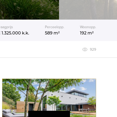
raagprijs
Perceelopp.
Woonopp.
 1.325.000
k.k.
589 m²
192 m²
929