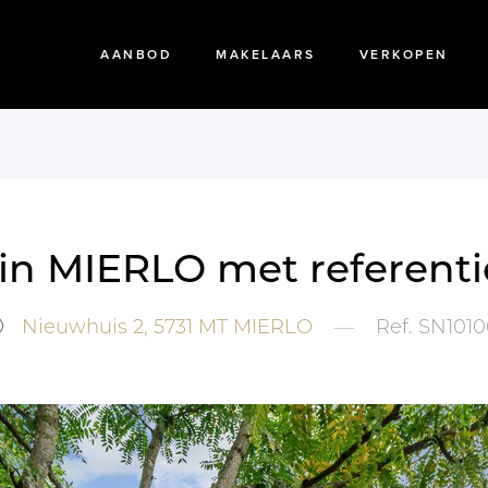
AANBOD
MAKELAARS
VERKOPEN
p in MIERLO met referenti
Nieuwhuis 2,
5731 MT
MIERLO
—
Ref.
SN1010