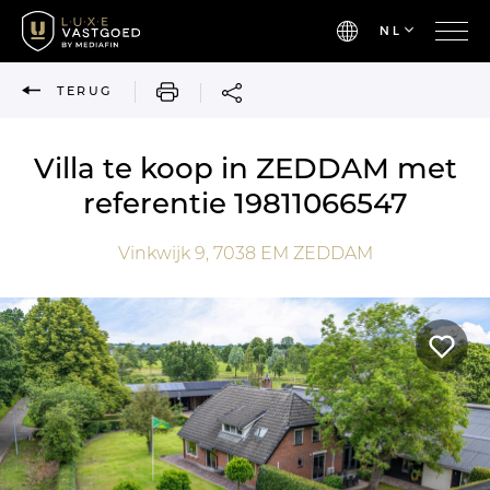
NL
AFDRUKKEN
TERUG
Villa te koop in ZEDDAM met
referentie 19811066547
Vinkwijk 9,
7038 EM
ZEDDAM