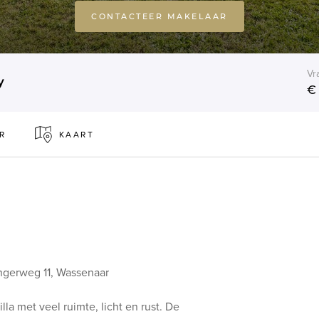
CONTACTEER MAKELAAR
Vr
y
€
R
KAART
ingerweg 11, Wassenaar
la met veel ruimte, licht en rust. De