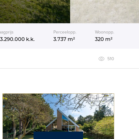
aagprijs
Perceelopp.
Woonopp.
 3.290.000
k.k.
3.737 m²
320 m²
510