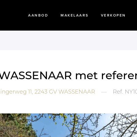
AANBOD
MAKELAARS
VERKOPEN
in WASSENAAR met referen
ingerweg 11,
2243 GV
WASSENAAR
—
Ref.
NY1