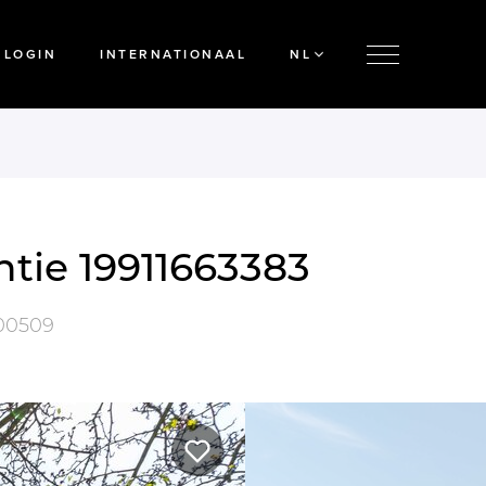
LOGIN
INTERNATIONAAL
NL
tie 19911663383
00509