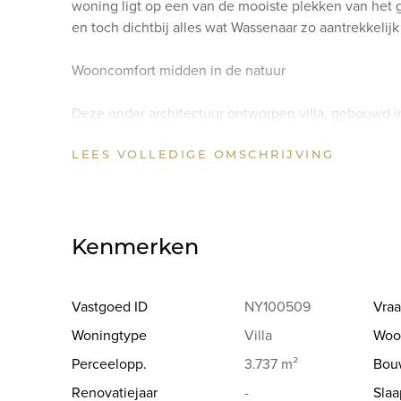
woning ligt op een van de mooiste plekken van het g
en toch dichtbij alles wat Wassenaar zo aantrekkelijk
Wooncomfort midden in de natuur
Deze onder architectuur ontworpen villa, gebouwd in 
3.737 m² en biedt circa 320 m² woonoppervlakte. D
LEES VOLLEDIGE OMSCHRIJVING
grenst direct aan het natuurgebied Meijendel. Hier w
groene omgeving. Het omliggende duinlandschap sta
en natuurlijke schoonheid. Regelmatig ziet u hier he
het gevoel versterkt van wonen in uw eigen natuurg
Kenmerken
Een glooiende oprijlaan leidt naar de garage met ruim
parkeergelegenheid op eigen terrein. Vanaf het to
de voordeur.
Vastgoed ID
NY100509
Vraa
Woningtype
Villa
Woo
Indeling
Perceelopp.
3.737 m²
Bou
De ruime hal met garderobe en gastentoilet geeft to
Renovatiejaar
-
Sla