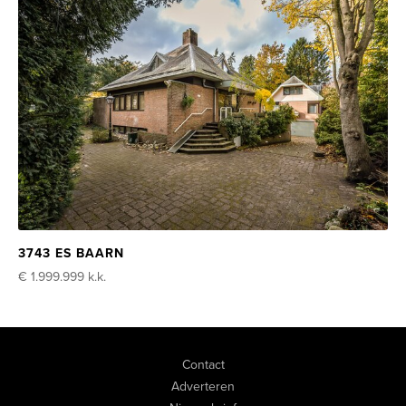
3743 ES BAARN
€ 1.999.999
k.k.
Contact
Adverteren