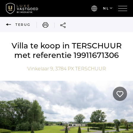
NL
AFDRUKKEN
TERUG
Villa te koop in TERSCHUUR
met referentie 19911671306
Vinkelaar 9,
3784 PX
TERSCHUUR