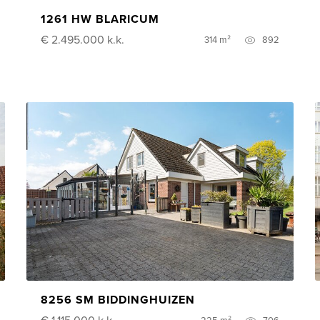
1261 HW BLARICUM
€ 2.495.000
k.k.
314 m²
892
8256 SM BIDDINGHUIZEN