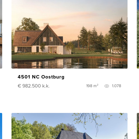
4501 NC Oostburg
€ 982.500
k.k.
198 m²
1.078