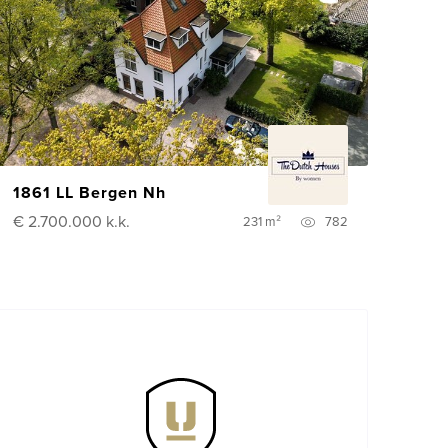
1861 LL Bergen Nh
€ 2.700.000
k.k.
231 m²
782