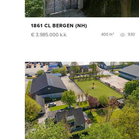
1861 CL BERGEN (NH)
€ 3.985.000
k.k.
400 m²
930