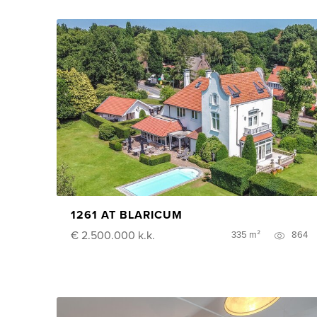
1261 AT BLARICUM
€ 2.500.000
k.k.
335 m²
864