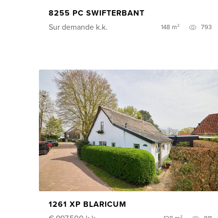
8255 PC SWIFTERBANT
Sur demande
k.k.
148 m²
793
1261 XP BLARICUM