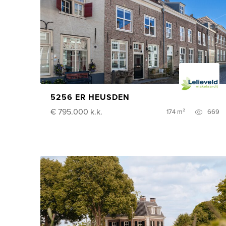
5256 ER HEUSDEN
€ 795.000
k.k.
174 m²
669