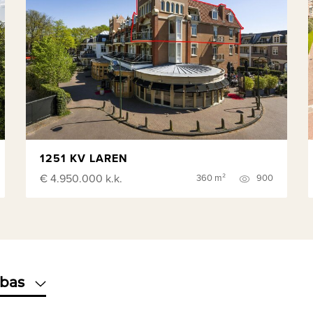
1251 KV LAREN
€ 4.950.000
k.k.
360 m²
900
-bas