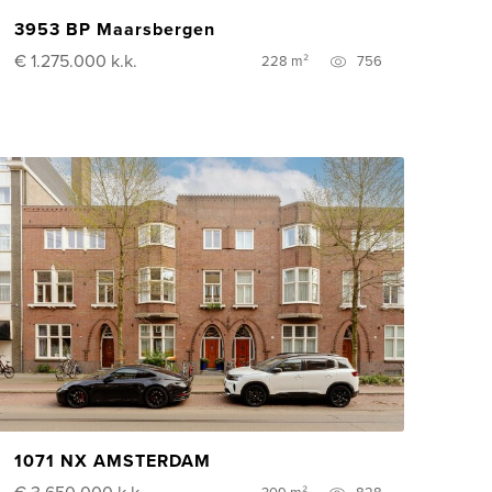
3953 BP Maarsbergen
€ 1.275.000
k.k.
228 m²
756
1071 NX AMSTERDAM