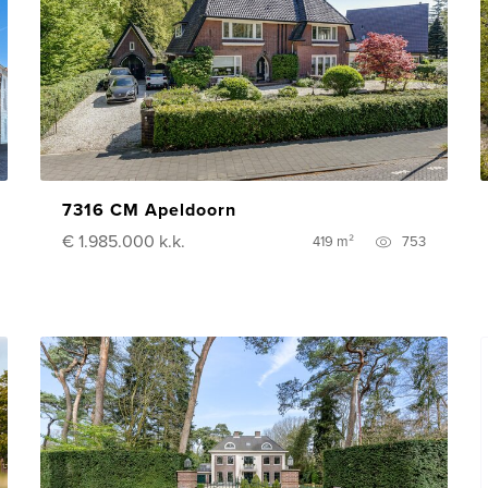
7316 CM Apeldoorn
€ 1.985.000
k.k.
419 m²
753