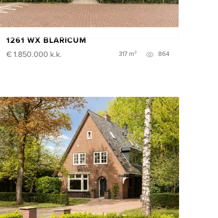
1261 WX BLARICUM
€ 1.850.000
k.k.
317 m²
864