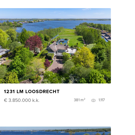
1231 LM LOOSDRECHT
€ 3.850.000
k.k.
381 m²
1.117