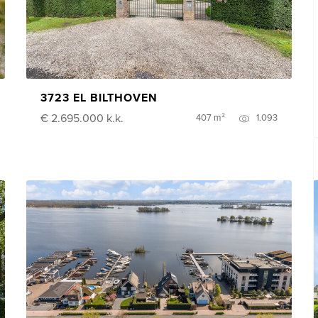
3723 EL BILTHOVEN
€ 2.695.000
k.k.
407 m²
1.093