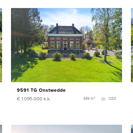
9591 TG Onstwedde
€ 1.095.000
k.k.
349 m²
1.120