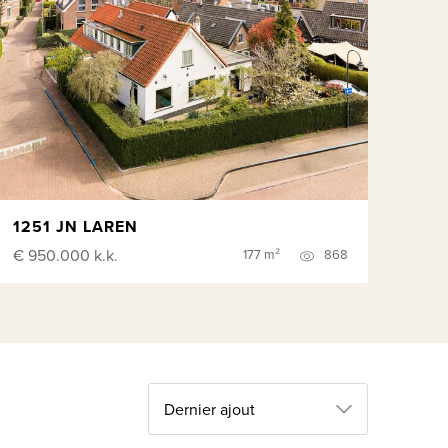
1251 JN LAREN
€ 950.000
k.k.
177 m²
868
Dernier ajout