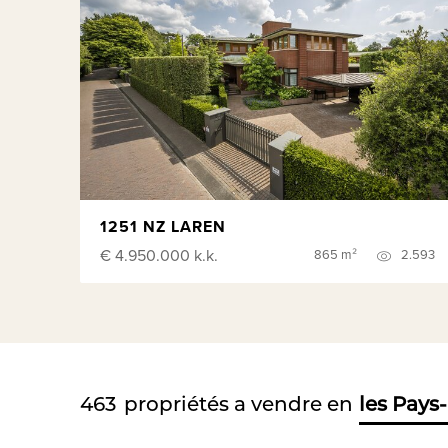
1251 NZ LAREN
€ 4.950.000
k.k.
865 m²
2.593
463
propriétés a vendre en
les Pays