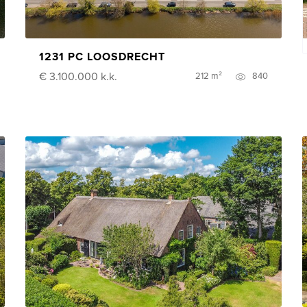
1231 PC LOOSDRECHT
€ 3.100.000
k.k.
212 m²
840