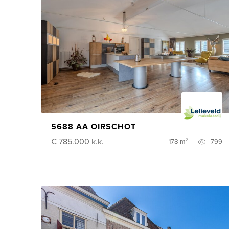
5688 AA OIRSCHOT
€ 785.000
k.k.
178 m²
799