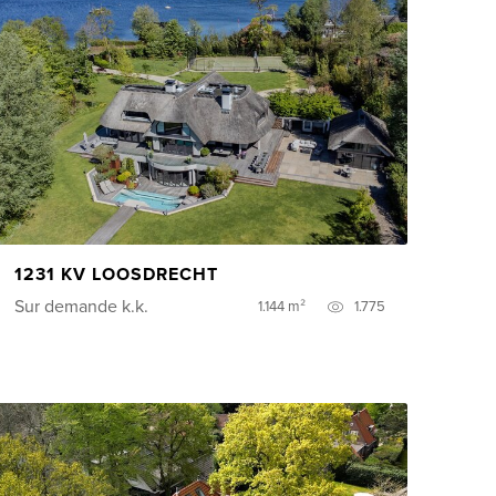
1231 KV LOOSDRECHT
Sur demande
k.k.
1.144 m²
1.775