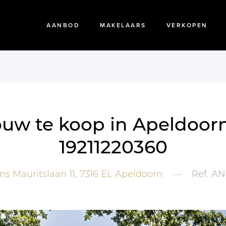
AANBOD
MAKELAARS
VERKOPEN
ouw te koop in Apeldoorn
19211220360
ns Mauritslaan 11,
7316 EL
Apeldoorn
—
Ref.
AN