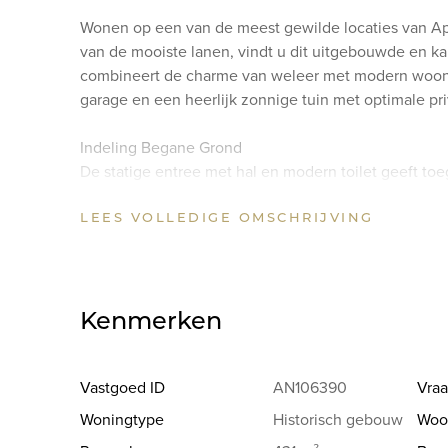
Wonen op een van de meest gewilde locaties van Ape
van de mooiste lanen, vindt u dit uitgebouwde en ka
combineert de charme van weleer met modern woon
garage en een heerlijk zonnige tuin met optimale pr
Indeling Begane Grond
De statige entree met hal en modern toilet geeft toe
stapt binnen in de ruime en lichte woonkamer, waar 
LEES VOLLEDIGE OMSCHRIJVING
serre direct in het oog springen. De serre zorgt voor
openslaande deuren loopt u zo het zonnige terras o
van een houtkachel als bijverwarming.
Het hart van het huis is de moderne open keuken, vo
Kenmerken
wenselijke inbouwapparatuur. Aansluitend vindt u de
voor wasapparatuur, de cv-opstelling en een directe 
Vastgoed ID
AN106390
Vraa
Eerste Verdieping
Woningtype
Historisch gebouw
Woo
De overloop biedt toegang tot drie ruime slaapkamer