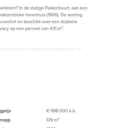
ldoorn? In de statige Parkenbuurt, aan een
rakteristieke herenhuis (1906). De woning
comfort en beschikt over een dubbele
ivacy op een perceel van 431 m².
gang tot een praktische provisiekelder. U
de prachtige parketvloer en de tuingerichte
 een overvloed aan daglicht en via de
p. De woonkamer is daarnaast nog voorzien
orzien van een eilandopstelling en alle
 praktische bijkeuken met aansluitingen
deur naar de tuin.
gprijs
€ 998.000
k.k.
nopp.
139 m²
s. Dankzij de riante opzet is het eenvoudig