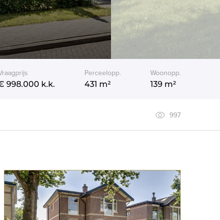
Vraagprijs
Perceelopp.
Woonopp.
€ 998.000
k.k.
431 m²
139 m²
997