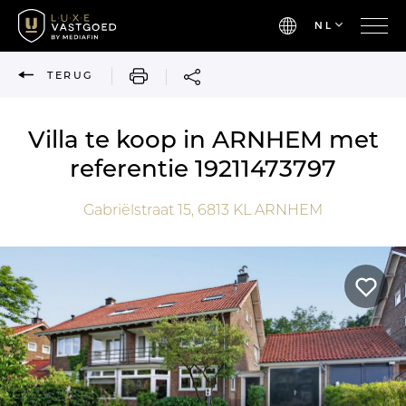
NL
AFDRUKKEN
TERUG
Villa te koop in ARNHEM met
referentie 19211473797
Gabriëlstraat 15,
6813 KL
ARNHEM