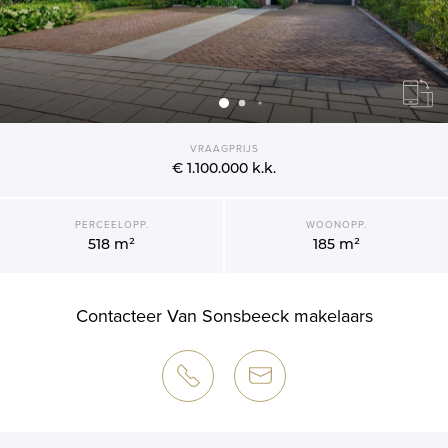
VRAAGPRIJS
€ 1.100.000
k.k.
PERCEELOPP.
WOONOPP.
518 m²
185 m²
Contacteer Van Sonsbeeck makelaars