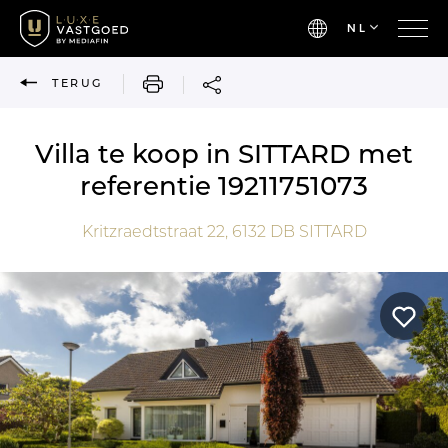
NL
AFDRUKKEN
TERUG
Villa te koop in SITTARD met
referentie 19211751073
Kritzraedtstraat 22,
6132 DB
SITTARD