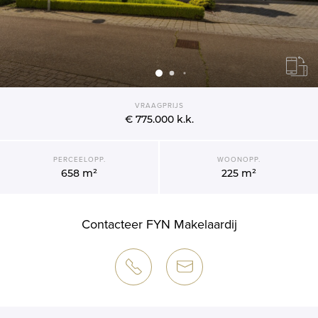
VRAAGPRIJS
€ 775.000
k.k.
PERCEELOPP.
WOONOPP.
658 m²
225 m²
Contacteer FYN Makelaardij