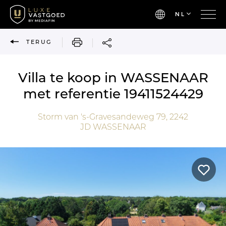
NL
AFDRUKKEN
TERUG
Villa te koop in WASSENAAR
met referentie 19411524429
Storm van 's-Gravesandeweg 79,
2242
JD
WASSENAAR