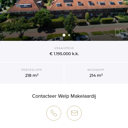
VRAAGPRIJS
€ 1.195.000
k.k.
PERCEELOPP.
WOONOPP.
218 m²
214 m²
Contacteer Welp Makelaardij