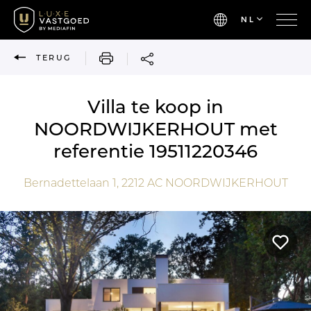
NL
AFDRUKKEN
TERUG
Villa te koop in
NOORDWIJKERHOUT met
referentie 19511220346
Bernadettelaan 1,
2212 AC
NOORDWIJKERHOUT