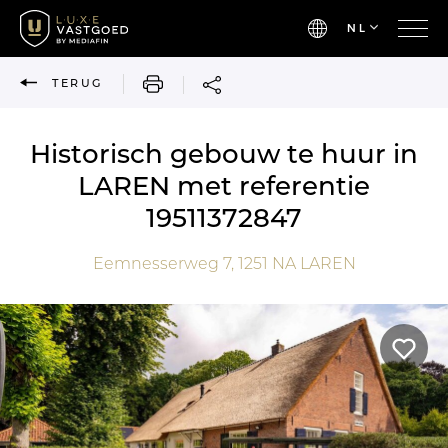
NL
AFDRUKKEN
TERUG
Historisch gebouw te huur in
LAREN met referentie
19511372847
Eemnesserweg 7,
1251 NA
LAREN