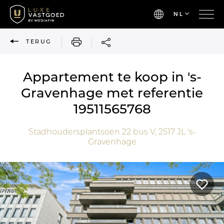
NL
AFDRUKKEN
TERUG
Appartement te koop in 's-
Gravenhage met referentie
19511565768
Stadhoudersplantsoen 22 bus V,
2517 JL
's-
Gravenhage