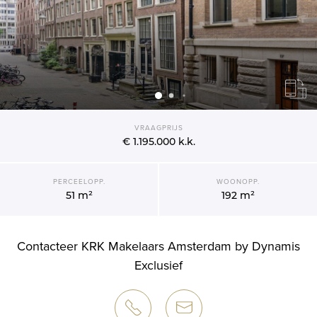
VRAAGPRIJS
€ 1.195.000
k.k.
PERCEELOPP.
WOONOPP.
51 m²
192 m²
Contacteer KRK Makelaars Amsterdam by Dynamis
Exclusief