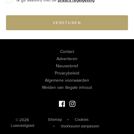
Ik ga akkoord met de
privacy regelgeving
VERSTUREN
Contact
Adverteren
Nieuwsbrief
Privacybeleid
Algemene voorwaarden
Melden van illegale inhoud
Facebook Luxevastgoed
Instagram Luxevastgoed
Sitemap
Cookies
© 2026
Luxevastgoed
Voorkeuren aanpassen