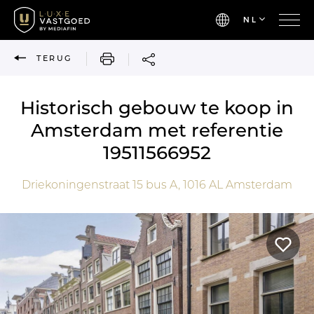
NL
AFDRUKKEN
TERUG
Historisch gebouw te koop in
Amsterdam met referentie
19511566952
Driekoningenstraat 15 bus A,
1016 AL
Amsterdam