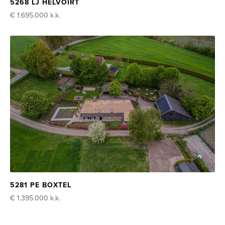
5268 LJ HELVOIRT
€ 1.695.000
k.k.
5281 PE BOXTEL
€ 1.395.000
k.k.