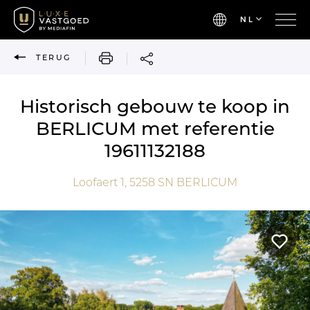
NL
AFDRUKKEN
TERUG
Historisch gebouw te koop in
BERLICUM met referentie
19611132188
Loofaert 1,
5258 SN
BERLICUM