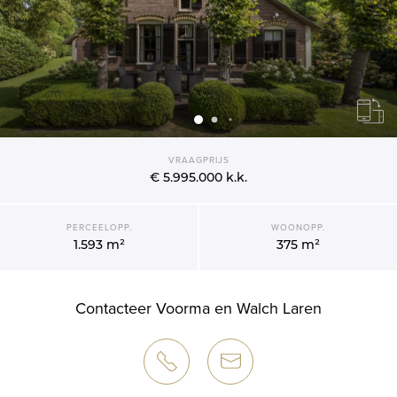
VRAAGPRIJS
€ 5.995.000
k.k.
PERCEELOPP.
WOONOPP.
1.593 m²
375 m²
Contacteer Voorma en Walch Laren