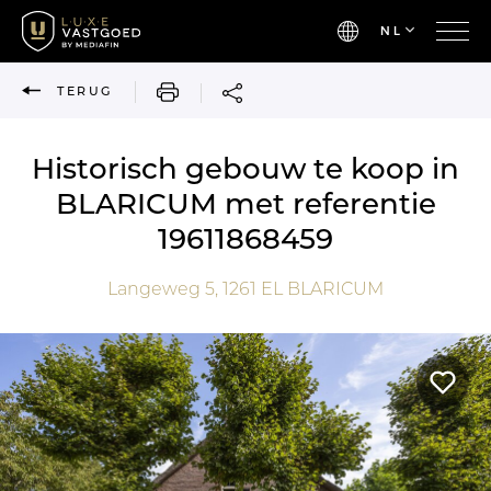
NL
AFDRUKKEN
TERUG
Historisch gebouw te koop in
BLARICUM met referentie
19611868459
Langeweg 5,
1261 EL
BLARICUM