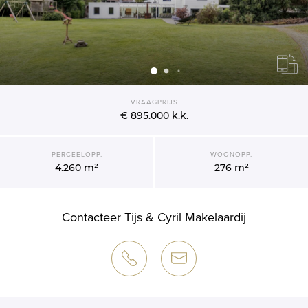
VRAAGPRIJS
€ 895.000
k.k.
PERCEELOPP.
WOONOPP.
4.260 m²
276 m²
Contacteer Tijs & Cyril Makelaardij