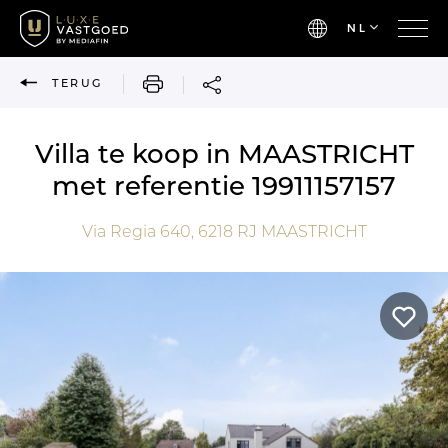
NL
AFDRUKKEN
TERUG
Villa te koop in MAASTRICHT
met referentie 19911157157
Via Regia 640,
6218 RJ
MAASTRICHT