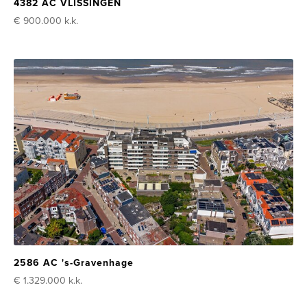
4382 AC VLISSINGEN
€ 900.000
k.k.
2586 AC 's-Gravenhage
€ 1.329.000
k.k.