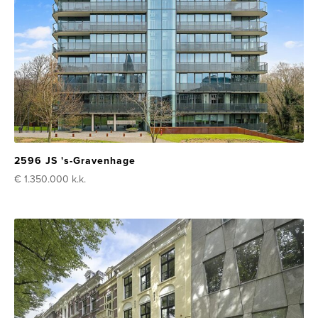
2596 JS 's-Gravenhage
€ 1.350.000
k.k.