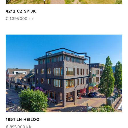
4212 CZ SPIJK
€ 1.395.000
k.k.
1851 LN HEILOO
€ 895.000
k.k.