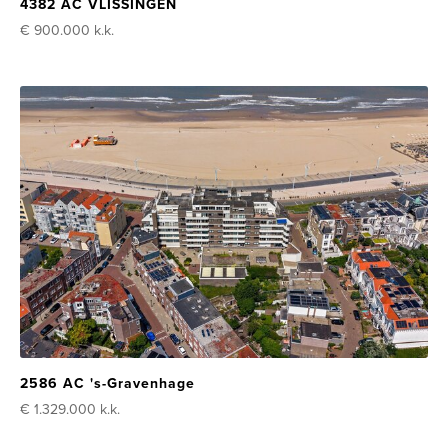
4382 AC VLISSINGEN
€ 900.000
k.k.
2586 AC 's-Gravenhage
€ 1.329.000
k.k.