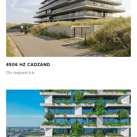
4506 HZ CADZAND
On request
k.k.