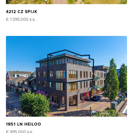
4212 CZ SPIJK
€ 1.395.000
k.k.
1851 LN HEILOO
€ 895.000
k.k.