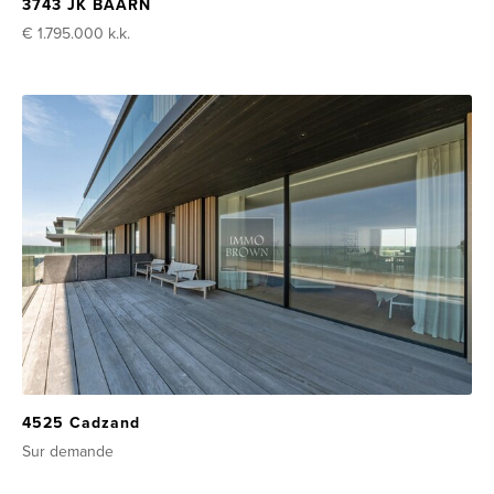
3743 JK BAARN
€ 1.795.000
k.k.
4525 Cadzand
Sur demande