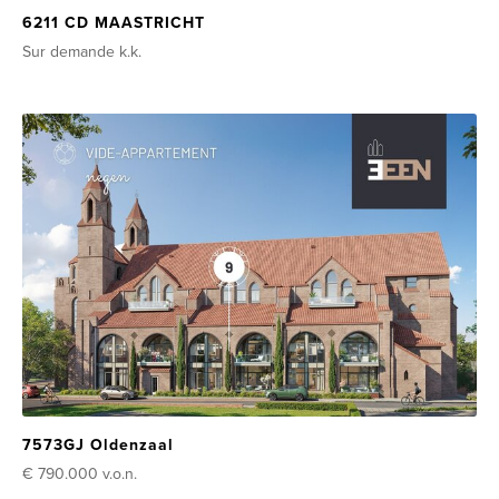
6211 CD MAASTRICHT
Sur demande
k.k.
7573GJ Oldenzaal
€ 790.000
v.o.n.