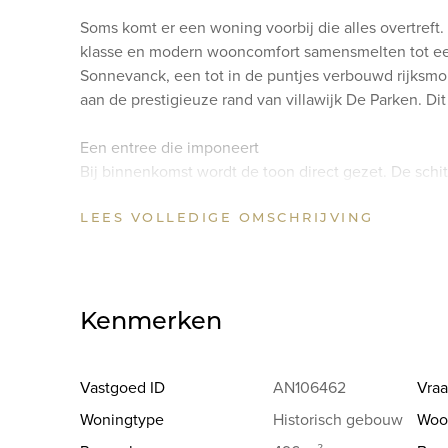
Soms komt er een woning voorbij die alles overtre
klasse en modern wooncomfort samensmelten tot een
Sonnevanck, een tot in de puntjes verbouwd rijksm
aan de prestigieuze rand van villawijk De Parken. Dit 
Een entree die imponeert
Bij binnenkomst wordt de toon direct gezet. De schi
bordestrap ademt de grandeur van weleer. Vanuit de 
LEES VOLLEDIGE OMSCHRIJVING
en een moderne toiletruimte.
Leven, loungen en genieten
De leefruimtes zijn een toonbeeld van licht, ruimte
prachtige schuifdeuren, biedt een intieme setting, ter
Kenmerken
gashaard en toegang tot de zonnige serre uitnodigt
naar de terrassen, waardoor binnen en buiten naadlo
hart van het huis is de luxe woonkeuken. Voorzien 
Vastgoed ID
AN106462
Vraa
een prachtig hardstenen werkblad en een eigen gasha
Woningtype
Historisch gebouw
Woo
en gezellige avonden samenkomen.