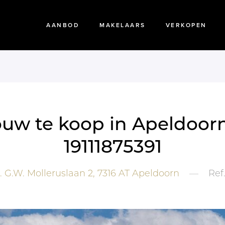
AANBOD
MAKELAARS
VERKOPEN
ouw te koop in Apeldoorn
19111875391
. G.W. Molleruslaan 2,
7316 AT
Apeldoorn
—
Ref