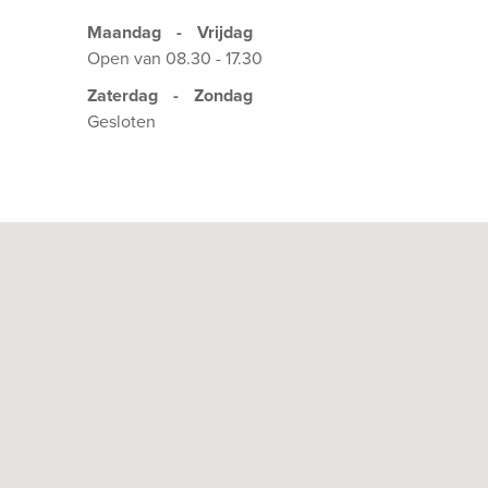
Apeldoorn, in een huis dat historie, luxe en comfort
Maandag
-
Vrijdag
van harte uit om de unieke sfeer zelf te komen ervar
Open van 08.30 - 17.30
Zaterdag
-
Zondag
Gesloten