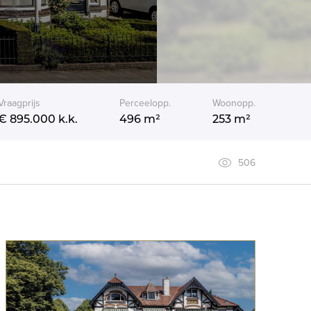
Vraagprijs
Perceelopp.
Woonopp.
€ 895.000
k.k.
496 m²
253 m²
506