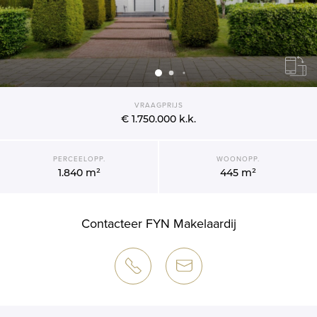
VRAAGPRIJS
€ 1.750.000
k.k.
PERCEELOPP.
WOONOPP.
1.840 m²
445 m²
Contacteer FYN Makelaardij