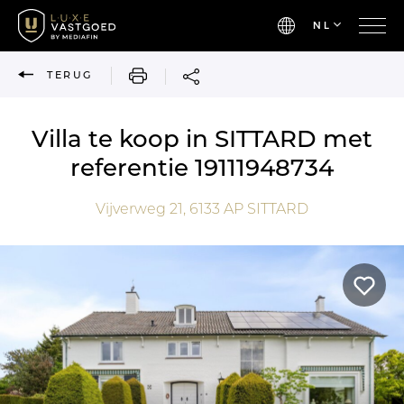
NL
AFDRUKKEN
TERUG
Villa te koop in SITTARD met
referentie 19111948734
Vijverweg 21,
6133 AP
SITTARD