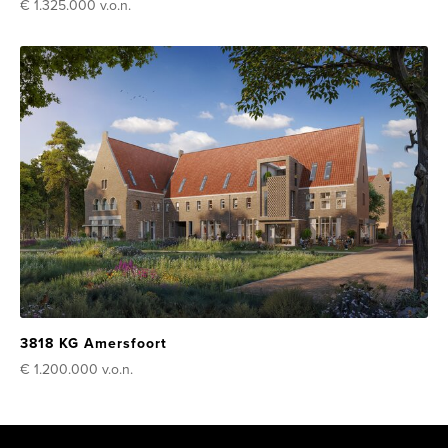
€ 1.325.000
v.o.n.
3818 KG Amersfoort
€ 1.200.000
v.o.n.