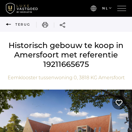
NL
AFDRUKKEN
TERUG
Historisch gebouw te koop in
Amersfoort met referentie
19211665675
Eemklooster tussenwoning 0,
3818 KG
Amersfoort