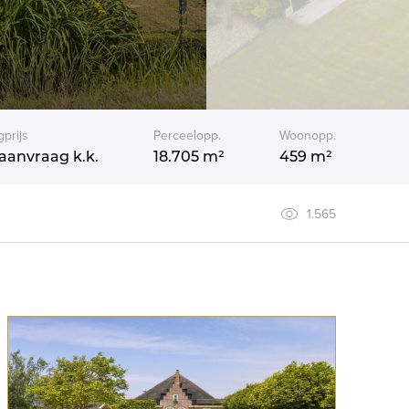
gprijs
Perceelopp.
Woonopp.
aanvraag
k.k.
18.705 m²
459 m²
1.565