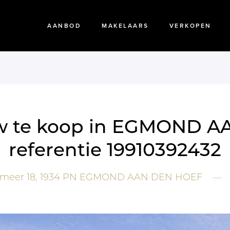
AANBOD
MAKELAARS
VERKOPEN
uw te koop in EGMOND 
referentie 19910392432
eer 18,
1934 PN
EGMOND AAN DEN HOEF
—