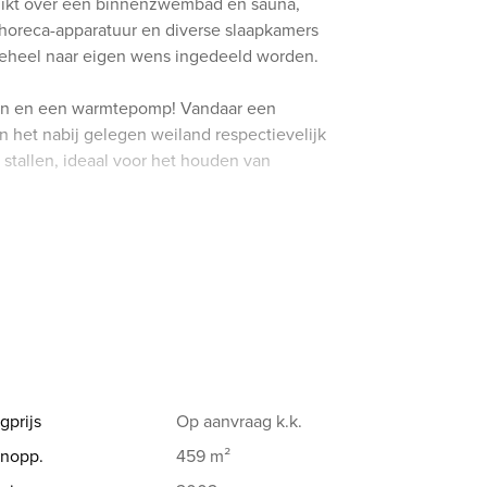
hikt over een binnenzwembad en sauna,
horeca-apparatuur en diverse slaapkamers
eheel naar eigen wens ingedeeld worden.
len en een warmtepomp! Vandaar een
en het nabij gelegen weiland respectievelijk
stallen, ideaal voor het houden van
rte afstand van Alkmaar (15 minuten). Via
t de A9 richting Haarlem en Amsterdam.
Zee zijn snel aan te rijden.
en sierschouw met gashaard. Trap naar de
letruimte op de begane grond. Via de
gprijs
Op aanvraag
k.k.
e stolp. Glazen deuren zijn voorzien van
nopp.
459 m²
op opgedeeld in een verhoogd zitgedeelte