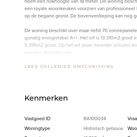
heeft een nokhoogte van 18 meter. De woning besc
een royale woonkeuken voorzien van professioneel 
op de begane grond. De bovenverdieping kan nog g
De woning beschikt over maar liefst 70 zonnepane
gunstig energielabel A++. Het erf is 13.310m2 groot 
5.395m2 groot. Op het erf staan meerder schuren en 
paarden of hobby vee.
LEES VOLLEDIGE OMSCHRIJVING
De woning ligt vrij in de Egmondermeer polder, op ko
de Ringweg van Alkmaar is er een snelle toegang to
Ook de kust en de duinen van Egmond en Bergen aan 
Indeling
Kenmerken
Begane grond
Entree, royale hal voorzien van een fraaie zandsten
eerste verdieping en naar de slaapvertrekken en toi
Vastgoed ID
RA100034
Vraa
centrale hal komen we in de royale woonkamer van d
Woningtype
Historisch gebouw
Woo
fraaie glasgeslepen voorstellingen. De woonkamer 