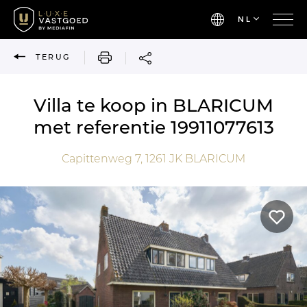
NL
AFDRUKKEN
TERUG
Villa te koop in BLARICUM
met referentie 19911077613
Capittenweg 7,
1261 JK
BLARICUM