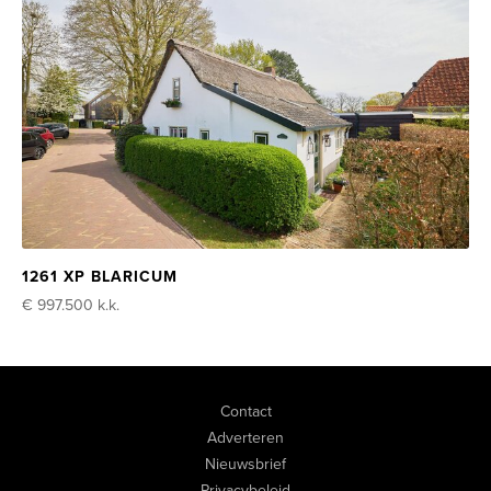
1261 XP BLARICUM
€ 997.500
k.k.
Contact
Adverteren
Nieuwsbrief
Privacybeleid