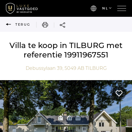
NL
AFDRUKKEN
TERUG
Villa te koop in TILBURG met
referentie 19911967551
Debussylaan 39,
5049 AB
TILBURG