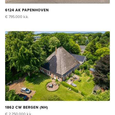
6124 AK PAPENHOVEN
€ 795.000
k.k.
1862 CW BERGEN (NH)
€ 2.250.000
k.k.