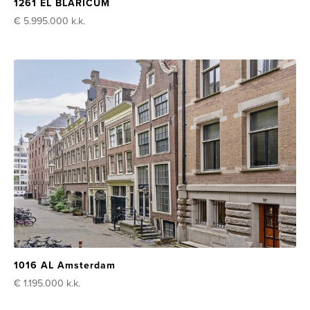
1261 EL BLARICUM
€ 5.995.000
k.k.
1016 AL Amsterdam
€ 1.195.000
k.k.