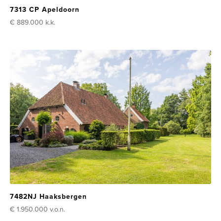
7313 CP Apeldoorn
€ 889.000
k.k.
7482NJ Haaksbergen
€ 1.950.000
v.o.n.