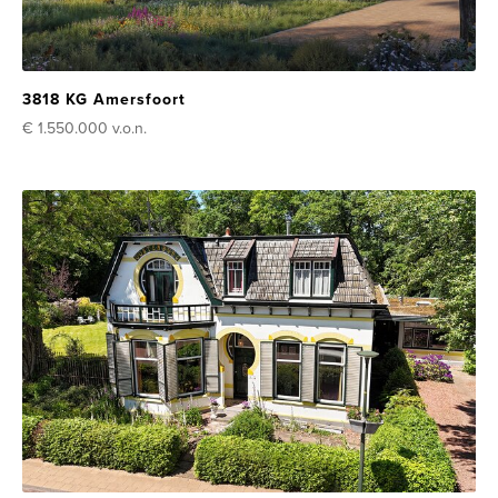
3818 KG Amersfoort
€ 1.550.000
v.o.n.