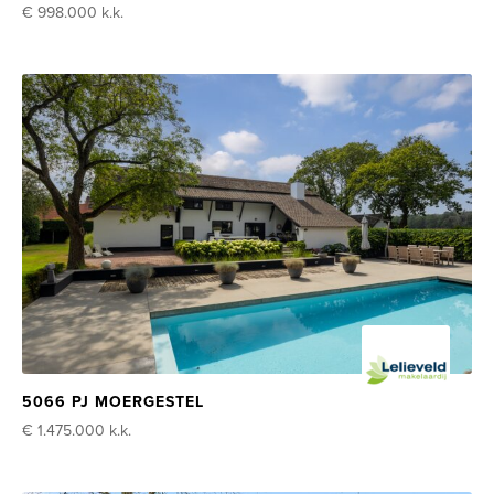
€ 998.000
k.k.
5066 PJ MOERGESTEL
€ 1.475.000
k.k.