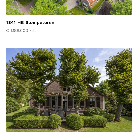
1841 HB Stompetoren
€ 1.189.000
k.k.