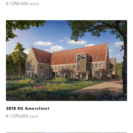
€ 1.250.000
v.o.n.
3818 KG Amersfoort
€ 1.375.000
v.o.n.