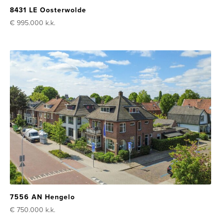
8431 LE Oosterwolde
€ 995.000
k.k.
7556 AN Hengelo
€ 750.000
k.k.