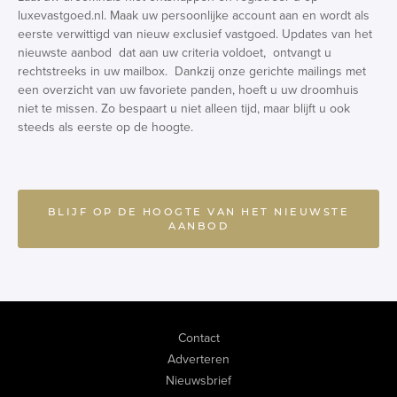
luxevastgoed.nl. Maak uw persoonlijke account aan en wordt als
eerste verwittigd van nieuw exclusief vastgoed. Updates van het
nieuwste aanbod dat aan uw criteria voldoet, ontvangt u
rechtstreeks in uw mailbox. Dankzij onze gerichte mailings met
een overzicht van uw favoriete panden, hoeft u uw droomhuis
niet te missen. Zo bespaart u niet alleen tijd, maar blijft u ook
steeds als eerste op de hoogte.
BLIJF OP DE HOOGTE VAN HET NIEUWSTE
AANBOD
Contact
Adverteren
Nieuwsbrief