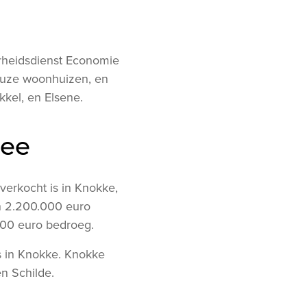
erheidsdienst Economie
ueuze woonhuizen, en
kel, en Elsene.
mee
 verkocht is in Knokke,
an 2.200.000 euro
.000 euro bedroeg.
s in Knokke. Knokke
n Schilde.