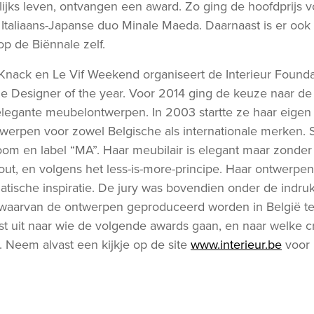
lijks leven, ontvangen een award. Zo ging de hoofdprijs vo
t Italiaans-Japanse duo Minale Maeda. Daarnaast is er oo
op de Biënnale zelf.
nack en Le Vif Weekend organiseert de Interieur Founda
de Designer of the year. Voor 2014 ging de keuze naar de
legante meubelontwerpen. In 2003 startte ze haar eigen s
werpen voor zowel Belgische als internationale merken. 
om en label “MA”. Haar meubilair is elegant maar zonder 
out, en volgens het less-is-more-principe. Haar ontwerpe
atische inspiratie. De jury was bovendien onder de indr
 waarvan de ontwerpen geproduceerd worden in België te
ast uit naar wie de volgende awards gaan, en naar welke c
 Neem alvast een kijkje op de site
www.interieur.be
voor 