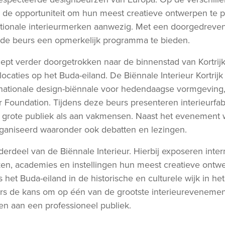
 de opportuniteit om hun meest creatieve ontwerpen te p
ationale interieurmerken aanwezig. Met een doorgedreven 
 de beurs een opmerkelijk programma te bieden.
cept verder doorgetrokken naar de binnenstad van Kortrij
locaties op het Buda-eiland. De Biënnale Interieur Kortrijk
nationale design-biënnale voor hedendaagse vormgeving,
r Foundation. Tijdens deze beurs presenteren interieurfa
t grote publiek als aan vakmensen. Naast het evenement 
rganiseerd waaronder ook debatten en lezingen.
nderdeel van de Biënnale Interieur. Hierbij exposeren inte
en, academies en instellingen hun meest creatieve ontwe
s het Buda-eiland in de historische en culturele wijk in het
ers de kans om op één van de grootste interieureveneme
en aan een professioneel publiek.