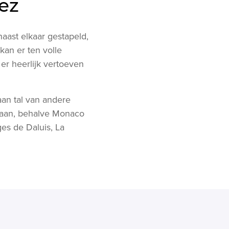
pez
naast elkaar gestapeld,
an er ten volle
 er heerlijk vertoeven
an tal van andere
staan, behalve Monaco
es de Daluis, La