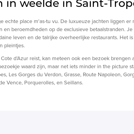
 in weelde in Saint-Tro
ge echte place m'as-tu vu. De luxueuze jachten liggen er 
en en beroemdheden op de exclusieve betaalstranden. Je k
ine leven en de talrijke overheerlijke restaurants. Het is
n pleintjes.
 Cote d’Azur reist, kan meteen ook een bezoek brengen a
bezoekje waard zijn, maar net iets minder in the picture 
ibes, Les Gorges du Verdon, Grasse, Route Napoleon, Gorg
de Vence, Porquerolles, en Seillans.