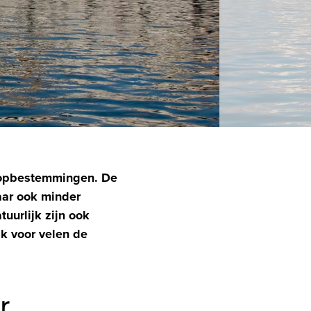
topbestemmingen. De
aar ook minder
uurlijk zijn ook
jk voor velen de
ur