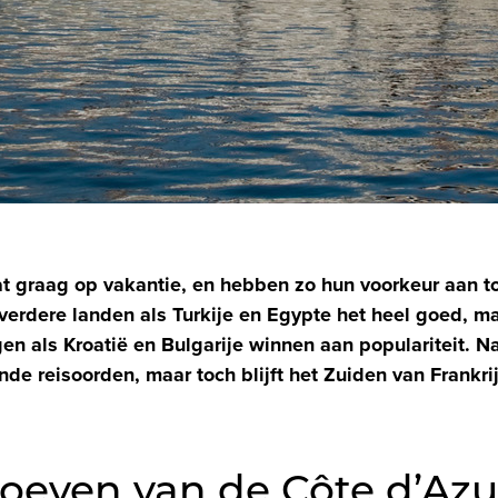
t graag op vakantie, en hebben zo hun voorkeur aan 
 verdere landen als Turkije en Egypte het heel goed, m
als Kroatië en Bulgarije winnen aan populariteit. Nat
nde reisoorden, maar toch blijft het Zuiden van Frankri
roeven van de Côte d’Az