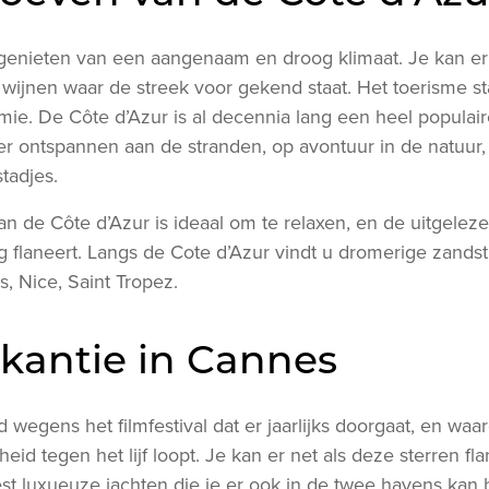
 genieten van een aangenaam en droog klimaat. Je kan er
ijnen waar de streek voor gekend staat. Het toerisme sta
e. De Côte d’Azur is al decennia lang een heel populaire
 er ontspannen aan de stranden, op avontuur in de natuur, 
stadjes.
 de Côte d’Azur is ideaal om te relaxen, en de uitgeleze
g flaneert. Langs de Cote d’Azur vindt u dromerige zand
, Nice, Saint Tropez.
akantie in Cannes
wegens het filmfestival dat er jaarlijks doorgaat, en waar
eid tegen het lijf loopt. Je kan er net als deze sterren fl
t luxueuze jachten die je er ook in de twee havens kan 