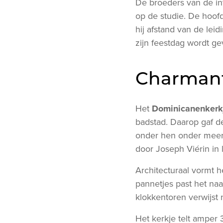
De broeders van de int
op de studie. De hoof
hij afstand van de leidi
zijn feestdag wordt ge
Charman
Het
Dominicanenkerk
badstad. Daarop gaf de
onder hen onder meer 
door Joseph Viérin in 
Architecturaal vormt 
pannetjes past het na
klokkentoren verwijst
Het kerkje telt amper 