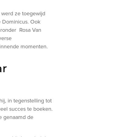
6 werd ze toegewijd
e Dominicus. Ook
aaronder Rosa Van
verse
bezinnende momenten.
ar
j, in tegenstelling tot
veel succes te boeken.
rde genaamd de