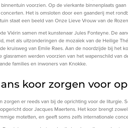
innentuin voorzien. Op de vierkante binnenplaats gaan 
concerten. Het is omsloten door een gaanderij met rondb
tuin staat een beeld van Onze Lieve Vrouw van de Rozen
rkte Viérin samen met kunstenaar Jules Fonteyne. De aand
id, met als uitzonderingen de mozaïek van de Heilige Thé
e kruisweg van Emile Raes. Aan de noordzijde bij het ko
e glasramen werden voorzien van het wapenschild van d
aande families en inwoners van Knokke.
ns koor zorgen voor opl
zorgen er reeds van bij de oprichting voor de liturgie. 
 opgericht door Jacques Maertens. Het koor brengt zowe
mige motetten, en geeft soms zelfs internationale conce