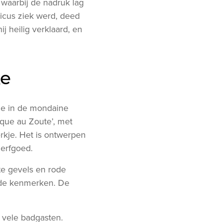
 waarbij de nadruk lag
icus ziek werd, deed
hij heilig verklaard, en
e
me in de mondaine
ique au Zoute’, met
rkje. Het is ontwerpen
 erfgoed.
te gevels en rode
ende kenmerken. De
e vele badgasten.