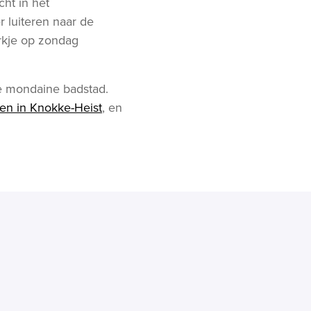
ht in het
r luiteren naar de
rkje op zondag
e mondaine badstad.
en in Knokke-Heist
, en