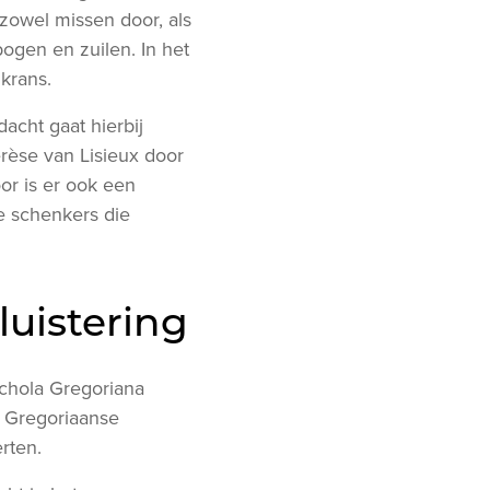
zowel missen door, als
ogen en zuilen. In het
krans.
acht gaat hierbij
rèse van Lisieux door
or is er ook een
e schenkers die
uistering
Schola Gregoriana
l Gregoriaanse
rten.