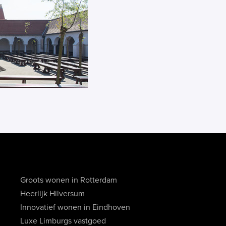
Groots wonen in Rotterdam
Heerlijk Hilversum
Innovatief wonen in Eindhoven
Luxe Limburgs vastgoed