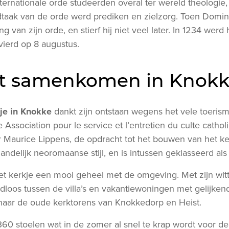
ernationale orde studeerden overal ter wereld theologie,
dtaak van de orde werd prediken en zielzorg. Toen Domin
ng van zijn orde, en stierf hij niet veel later. In 1234 werd 
vierd op 8 augustus.
t samenkomen in Knokk
je in Knokke
dankt zijn ontstaan wegens het vele toeris
 Association pour le service et l’entretien du culte cathol
Maurice Lippens, de opdracht tot het bouwen van het ke
landelijk neoromaanse stijl, en is intussen geklasseerd als
het kerkje een mooi geheel met de omgeving. Met zijn wit
adloos tussen de villa’s en vakantiewoningen met gelijk
 naar de oude kerktorens van Knokkedorp en Heist.
360 stoelen wat in de zomer al snel te krap wordt voor d