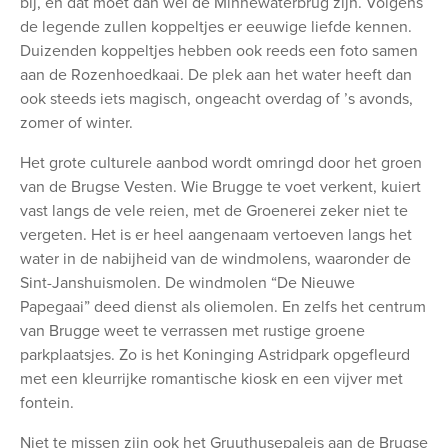
bij, en dat moet dan wel de Minnewaterbrug zijn. Volgens
de legende zullen koppeltjes er eeuwige liefde kennen.
Duizenden koppeltjes hebben ook reeds een foto samen
aan de Rozenhoedkaai. De plek aan het water heeft dan
ook steeds iets magisch, ongeacht overdag of ’s avonds,
zomer of winter.
Het grote culturele aanbod wordt omringd door het groen
van de Brugse Vesten. Wie Brugge te voet verkent, kuiert
vast langs de vele reien, met de Groenerei zeker niet te
vergeten. Het is er heel aangenaam vertoeven langs het
water in de nabijheid van de windmolens, waaronder de
Sint-Janshuismolen. De windmolen “De Nieuwe
Papegaai” deed dienst als oliemolen. En zelfs het centrum
van Brugge weet te verrassen met rustige groene
parkplaatsjes. Zo is het Koninging Astridpark opgefleurd
met een kleurrijke romantische kiosk en een vijver met
fontein.
Niet te missen zijn ook het Gruuthusepaleis aan de Brugse