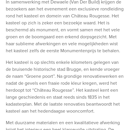
In samenwerking met Dewaele (Van Der Build) krijgen de
bezoekers aan het evenement een exclusieve rondleiding
rond het kasteel en domein van Château Rougesse. Het
kasteel op zich is zeker een bezoekje waard. Het is
beschermd als monument, en vormt samen met het vele
groen en de boomgaard een erkend dorpsgezicht. Met
haar sublieme afwerkingen en vele mogelijkheden wist
het kasteel zelfs de eerste Monumentenprijs te behalen.
Het kasteel is op slechts enkele kilometers gelegen van
de bruisende historische stad Brugge, en kende vroeger
de naam “Groene poort”. Na grondige renovatiewerken en
nadat de gevels een fraaie rode kleur kregen, werd het
herdoopt tot “Château Rougesse”. Het kasteel kent een
lange geschiedenis en staat reeds sinds 1835 in het
kadasterplan. Met de laatste renovaties beantwoordt het
kasteel aan het hedendaagse wooncomfort.
Met duurzame materialen en een kwalitatieve afwerking
krijgt het interieur een heel klassevolle uitstraling. De