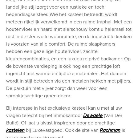
landelijke stijl zorgt voor een rustieke en toch
hedendaagse sfeer. Wie het kasteel betreedt, wordt
meteen rijkelijk verwelkomd in een ruime traphal. Met een
houtenvloer en haard met sierschouw komt u helemaal tot
rust in de sfeervolle woonruimte, en de industriële keuken
is voorzien van alle comfort. De ruime slaapkamers
hebben een gezellige houtenvloer, zachte
kleurencombinaties, en een luxueuze privé badkamer. Op
de bovenste verdieping is ook nog een prachtige loft
ingericht met warme en tijdloze materialen. Het domein
wordt in stijl betreden via een metalen hekken met pijlers.
De parktuin met vijver zorgt dan weer voor een
sprookjesachtige groen decor.
Bij interesse in het exclusieve kasteel kan u met al uw
vragen terecht bij het immokantoor
Dewaele
(Van Der
Build). Of laat u alvast inspireren door de prachtige
kastelen
bij Luxevastgoed. Ook de site van
Rachman
is
zeker een bezoekje waard.