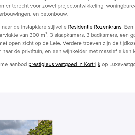
n er terecht voor zowel projectontwikkeling, woningbur
verbouwingen, en betonbouw.
naar de instapklare stijlvolle
Residentie Rozenkrans
. Een
rvlakte van 300 m², 3 slaapkamers, 3 badkamers, een ga
et open zicht op de Leie. Verdere troeven zijn de tijdloze
 naar de privétuin, en een wijnkelder met massief eiken 
ruime aanbod
prestigieus vastgoed in Kortrijk
op Luxevastg