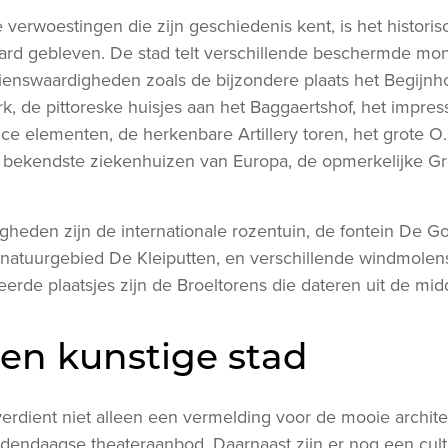
verwoestingen die zijn geschiedenis kent, is het histori
waard gebleven. De stad telt verschillende beschermde m
enswaardigheden zoals de bijzondere plaats het Begijnhof
, de pittoreske huisjes aan het Baggaertshof, het impres
e elementen, de herkenbare Artillery toren, het grote O.
 bekendste ziekenhuizen van Europa, de opmerkelijke G
.
heden zijn de internationale rozentuin, de fontein De Go
natuurgebied De Kleiputten, en verschillende windmolen
eerde plaatsjes zijn de Broeltorens die dateren uit de m
 een kunstige stad
rdient niet alleen een vermelding voor de mooie archite
endaagse theateraanbod. Daarnaast zijn er nog een cul