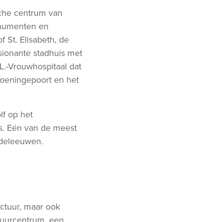
sche centrum van
onumenten en
 St. Elisabeth, de
sionante stadhuis met
L.-Vrouwhospitaal dat
roeningepoort en het
lf op het
s. Eén van de meest
iddeleeuwen.
ctuur, maar ook
tuurcentrum, een