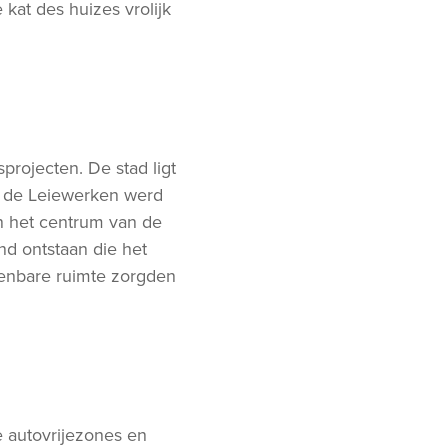
kat des huizes vrolijk
projecten. De stad ligt
et de Leiewerken werd
n het centrum van de
nd ontstaan die het
enbare ruimte zorgden
e autovrijezones en