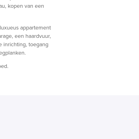
eau, kopen van een
 luxueus appartement
rage, een haardvuur,
 inrichting, toegang
legplanken.
oed.