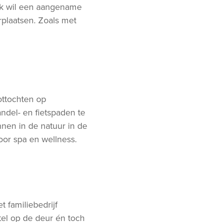
ijk wil een aangename
rplaatsen. Zoals met
ottochten op
del- en fietspaden te
nen in de natuur in de
oor spa en wellness.
t familiebedrijf
tel op de deur én toch