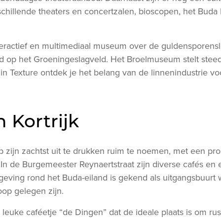
chillende theaters en concertzalen, bioscopen, het Bud
nteractief en multimediaal museum over de guldensporensla
nd op het Groeningeslagveld. Het Broelmuseum stelt steed
 in Texture ontdek je het belang van de linnenindustrie voo
n Kortrijk
p zijn zachtst uit te drukken ruim te noemen, met een pr
 In de Burgemeester Reynaertstraat zijn diverse cafés e
eving rond het Buda-eiland is gekend als uitgangsbuurt 
oop gelegen zijn.
 leuke caféetje “de Dingen” dat de ideale plaats is om rus