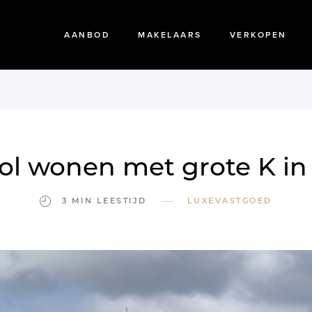
AANBOD
MAKELAARS
VERKOPEN
ol wonen met grote K in 
—
3 MIN LEESTIJD
LUXEVASTGOED